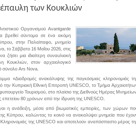
έπαυλη των Κουκλιών
λιτιστικού Οργανισμού Avantgarde
 θα βρεθεί σύντομα σε ένα ακόμη
Κύπρου, στην Παλαίπαφο, μνημείο
α, το Σάββατο 16 Μαΐου 2026, στις
 να ζήσει μια ιδιαίτερη συναυλιακή
λη Κουκλιών, στον αρχαιολογικό
ό σύνολο Ars Nova.
αμμα «Διαδρομές ανακάλυψης της παγκόσμιας κληρονομιάς τη
ό την Κυπριακή Εθνική Επιτροπή UNESCO, το Τμήμα Αρχαιοτήτω
Υφυπουργείο Τουρισμού, στο πλαίσιο της Διεθνούς Ημέρας Μνημείων
ης επετείου 80 χρόνων από την ίδρυση της UNESCO.
ναι η ανάδειξη, μέσα από βιωματικές εμπειρίες, των χώρων πο
α της Κύπρου, καλώντας το κοινό να ανακαλύψει μνημεία που έχου
 Κληρονομιάς της UNESCO και αποτελούν αναπόσπαστο μέρος τη