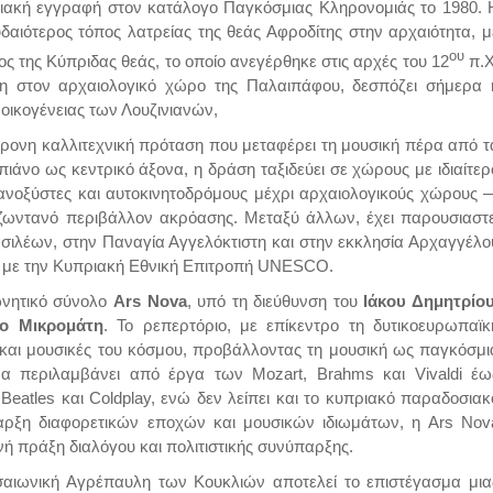
ακή εγγραφή στον κατάλογο Παγκόσμιας Κληρονομιάς το 1980. 
δαιότερος τόπος λατρείας της θεάς Αφροδίτης στην αρχαιότητα, μ
ου
ος της Κύπριδας θεάς, το οποίο ανεγέρθηκε στις αρχές του 12
π.Χ
ένη στον αρχαιολογικό χώρο της Παλαιπάφου, δεσπόζει σήμερα 
οικογένειας των Λουζινιανών,
γχρονη καλλιτεχνική πρόταση που μεταφέρει τη μουσική πέρα από τ
ιάνο ως κεντρικό άξονα, η δράση ταξιδεύει σε χώρους με ιδιαίτερ
νοξύστες και αυτοκινητοδρόμους μέχρι αρχαιολογικούς χώρους 
ζωντανό περιβάλλον ακρόασης. Μεταξύ άλλων, έχει παρουσιαστε
ασιλέων, στην Παναγία Αγγελόκτιστη και στην εκκλησία Αρχαγγέλο
α με την Κυπριακή Εθνική Επιτροπή UNESCO.
ωνητικό σύνολο
Ars Nova
, υπό τη διεύθυνση του
Ιάκου Δημητρίου
ο Μικρομάτη
. Το ρεπερτόριο, με επίκεντρο τη δυτικοευρωπαϊκ
el και μουσικές του κόσμου, προβάλλοντας τη μουσική ως παγκόσμι
α περιλαμβάνει από έργα των Mozart, Brahms και Vivaldi έω
Beatles και Coldplay, ενώ δεν λείπει και το κυπριακό παραδοσιακ
αρξη διαφορετικών εποχών και μουσικών ιδιωμάτων, η Ars Nov
ή πράξη διαλόγου και πολιτιστικής συνύπαρξης.
σαιωνική Αγρέπαυλη των Κουκλιών αποτελεί το επιστέγασμα μια