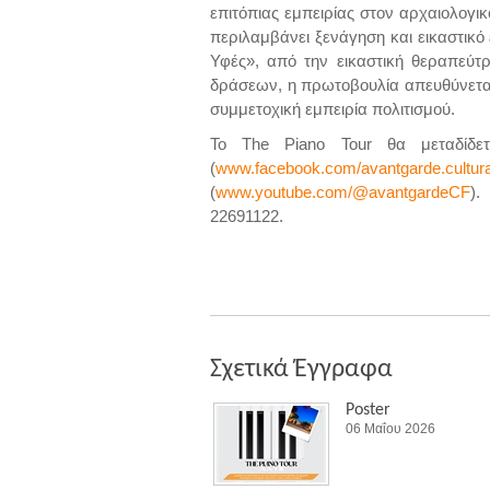
επιτόπιας εμπειρίας στον αρχαιολογι
περιλαμβάνει ξενάγηση και εικαστικό
Υφές», από την εικαστική θεραπεύτ
δράσεων, η πρωτοβουλία απευθύνεται 
συμμετοχική εμπειρία πολιτισμού.
Το The Piano Tour θα μεταδίδε
(
www.facebook.com/avantgarde.cultura
(
www.youtube.com/@avantgardeCF
).
22691122.
Σχετικά Έγγραφα
Poster
06 Μαΐου 2026