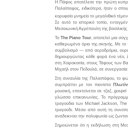
Η Πάφος αποτέλεσε την πρώτη κυπρι
Παλαίπαφος, ειδικότερα, ήταν ο σπου
κορυφαίο μνημείο το μεγαλιθικό τέμεν
Σε αυτό το ιστορικό τοπίο, ενταγμ
Μεσαιωνική Αγρέπαυλη της βασιλικής 
Το
The Piano Tour
, αποτελεί μια σύ
καθιερωμένα όρια της σκηνής. Με το π
συμβολισμό — από αεροδρόμια, ουρα
δημιουργώντας κάθε φορά ένα νέο, 
στη Χοιροκοιτία, στους Τάφους των Β
Μιχαήλ στον Πεδουλά, σε συνεργασί
Στη συναυλία της Παλαιπάφου, το φ
συμπράττει με τον πιανίστα
Πλωτίν
μουσική, επεκτείνεται σε τζαζ, gosp
γλώσσα επικοινωνίας. Το πρόγραμμ
τραγούδια των Michael Jackson, The 
τραγούδι. Μέσα από αυτή τη συνύπ
αναδεικνύει την πολυφωνία ως ζωνταν
Σημειώνεται ότι η εκδήλωση στη Με