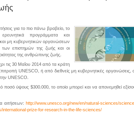
Ζωής
ήσεις για το πιο πάνω βραβείο, το
 ερευνητικά προγράμματα και
 και μη κυβερνητικών οργανώσεων
α των επιστημών της ζωής και οι
οιότητας της ανθρώπινης ζωής.
ρι τις 30 Μαΐου 2014 από τα κράτη
Επιτροπή UNESCO, ή από διεθνείς μη κυβερνητικές οργανώσεις, ο
ε την UNESCO.
ό ποσό ύψους $300.000, το οποίο μπορεί και να απονεμηθεί εξίσο
πα αιτήσεων:
http://www.unesco.org/new/en/natural-sciences/science
international-prize-for-research-in-the-life-sciences/